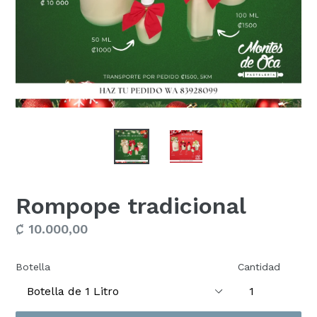
Rompope tradicional
Precio
₡ 10.000,00
habitual
Botella
Cantidad