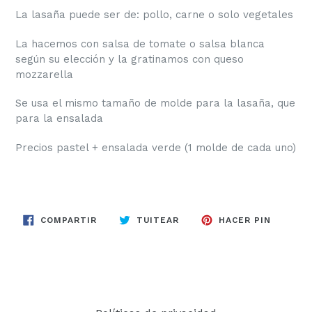
La lasaña puede ser de: pollo, carne o solo vegetales
La hacemos con salsa de tomate o salsa blanca
según su elección y la gratinamos con queso
mozzarella
Se usa el mismo tamaño de molde para la lasaña, que
para la ensalada
Precios pastel + ensalada verde (1 molde de cada uno)
COMPARTIR
TUITEAR
PINEAR
COMPARTIR
TUITEAR
HACER PIN
EN
EN
EN
FACEBOOK
TWITTER
PINTER