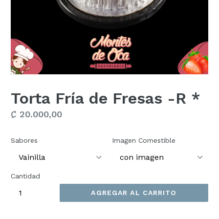
Torta Fría de Fresas -R *
Precio
₡ 20.000,00
habitual
Sabores
Imagen Comestible
Cantidad
AGREGAR AL CARRITO