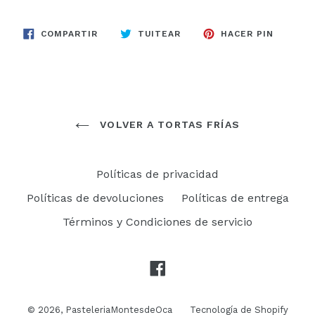
COMPARTIR
TUITEAR
PINEAR
COMPARTIR
TUITEAR
HACER PIN
EN
EN
EN
FACEBOOK
TWITTER
PINTER
VOLVER A TORTAS FRÍAS
Políticas de privacidad
Políticas de devoluciones
Políticas de entrega
Términos y Condiciones de servicio
Facebook
© 2026,
PasteleriaMontesdeOca
Tecnología de Shopify